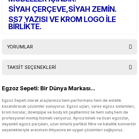
SİYAH ÇERÇEVE,SİYAH ZEMİN.
SS7 YAZISI VE KROM LOGO İLE
BİRLİKTE.
YORUMLAR
TAKSİT SEÇENEKLERİ
Bu ürüne ilk yorumu siz yapın!
Egzoz Sepeti: Bir Dünya Markası...
Yorum Yaz
Egzoz Sepeti olarak araçlarınıza hem performans hem de estetik
kazandıracak çözümler sunuyoruz. Egzoz uçları, varex egzoz sistemleri,
krom borular, downpipe ve body kit çeşitlerimiz ile hem satış hem de
profesyonel montaj hizmeti veriyoruz. Ayrıca binek ve ticari egzozlar,
dayanıklı egzoz parçaları, uzun ömürlü partikül filtre ve katalitik konvertör
seçenekleriyle aracınızın ihtiyacına en uygun çözümleri sağlıyoruz.