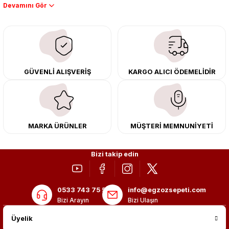
Performans artışı isteyen sürücüler için özel performans egzozları ve
downpipe sistemlerimiz, ağır iş koşulları için ise dayanıklı ağır vasıta
egzoz ve iş makinası egzozları sunuyoruz. Eski parçalarınızı uygun fiyatlı
çıkma orijinal ürünler ile yenileyebilir, body kit uygulamalarıyla aracınızın
tasarımını ve aerodinamisini üst seviyeye taşıyabilirsiniz.
Tüm ürünlerimiz orijinal, dayanıklı ve uzun ömürlüdür. İstanbul’daki montaj
GÜVENLİ ALIŞVERİŞ
KARGO ALICI ÖDEMELİDİR
merkezimizde profesyonel montaj yapıyor, Türkiye’nin her yerine güvenli
kargo ile teslimat gerçekleştiriyoruz. Aracınıza değer katmak için doğru
adres: Egzoz Sepeti.
MARKA ÜRÜNLER
MÜŞTERİ MEMNUNİYETİ
Bizi takip edin
0533 743 75 56
info@egzozsepeti.com
Bizi Arayın
Bizi Ulaşın
Üyelik