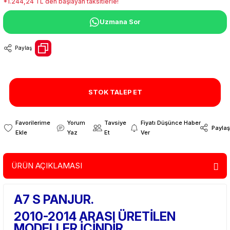
*1.244,24 TL den başlayan taksitlerle!
Uzmana Sor
Paylaş
STOK TALEP ET
Yorum
Tavsiye
Fiyatı Düşünce Haber
Paylaş
Yaz
Et
Ver
ÜRÜN AÇIKLAMASI
A7 S PANJUR.
2010-2014 ARASI ÜRETİLEN
MODELLER İÇİNDİR.