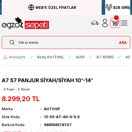
WEB'E ÖZEL FİYATLAR
B2B GİRİŞ
ARA
Anasayfa
Body Kit İTHAL
AUDİ
A7 SERİSİ
4G 
A7 S7 PANJUR SİYAH/SİYAH 10'-14'
0 Puan - 0 Yorum
8.299,20 TL
Marka
AUTOGP
Stok Kodu
13-05-A7-4G-S-S.S
Barkod Kodu
986556578707