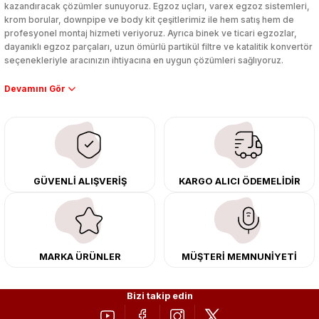
kazandıracak çözümler sunuyoruz. Egzoz uçları, varex egzoz sistemleri,
krom borular, downpipe ve body kit çeşitlerimiz ile hem satış hem de
profesyonel montaj hizmeti veriyoruz. Ayrıca binek ve ticari egzozlar,
dayanıklı egzoz parçaları, uzun ömürlü partikül filtre ve katalitik konvertör
seçenekleriyle aracınızın ihtiyacına en uygun çözümleri sağlıyoruz.
Performans artışı isteyen sürücüler için özel performans egzozları ve
downpipe sistemlerimiz, ağır iş koşulları için ise dayanıklı ağır vasıta
egzoz ve iş makinası egzozları sunuyoruz. Eski parçalarınızı uygun fiyatlı
çıkma orijinal ürünler ile yenileyebilir, body kit uygulamalarıyla aracınızın
tasarımını ve aerodinamisini üst seviyeye taşıyabilirsiniz.
Tüm ürünlerimiz orijinal, dayanıklı ve uzun ömürlüdür. İstanbul’daki montaj
GÜVENLİ ALIŞVERİŞ
KARGO ALICI ÖDEMELİDİR
merkezimizde profesyonel montaj yapıyor, Türkiye’nin her yerine güvenli
kargo ile teslimat gerçekleştiriyoruz. Aracınıza değer katmak için doğru
adres: Egzoz Sepeti.
MARKA ÜRÜNLER
MÜŞTERİ MEMNUNİYETİ
Bizi takip edin