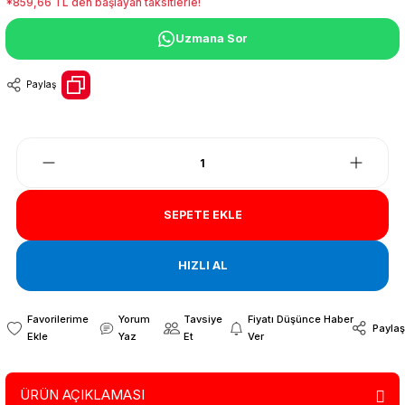
*859,66 TL den başlayan taksitlerle!
Uzmana Sor
Paylaş
SEPETE EKLE
HIZLI AL
Yorum
Tavsiye
Fiyatı Düşünce Haber
Paylaş
Yaz
Et
Ver
ÜRÜN AÇIKLAMASI