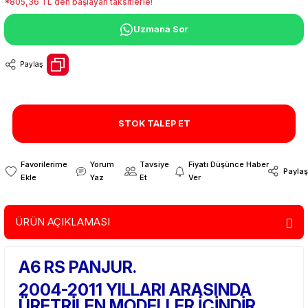
*805,36 TL den başlayan taksitlerle!
Uzmana Sor
Paylaş
STOK TALEP ET
Yorum
Tavsiye
Fiyatı Düşünce Haber
Paylaş
Yaz
Et
Ver
ÜRÜN AÇIKLAMASI
A6 RS PANJUR.
2004-2011 YILLARI ARASINDA
ÜRETRİLEN MODELLER İÇİNDİR.