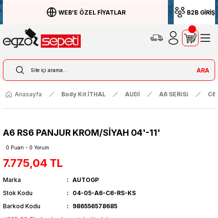
WEB'E ÖZEL FİYATLAR
B2B GİRİŞ
ARA
Anasayfa
Body Kit İTHAL
AUDİ
A6 SERiSi
C6
A6 RS6 PANJUR KROM/SİYAH 04'-11'
0 Puan - 0 Yorum
7.775,04 TL
Marka
AUTOGP
Stok Kodu
04-05-A6-C6-RS-KS
Barkod Kodu
986556578685