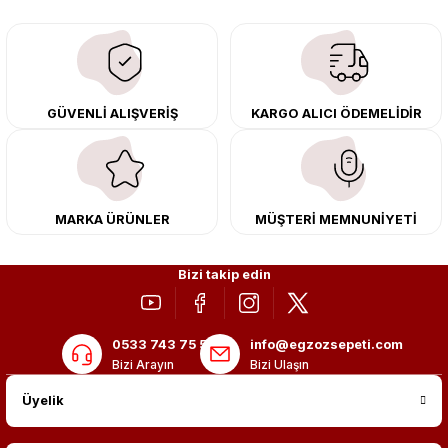
downpipe sistemlerimiz, ağır iş koşulları için ise dayanıklı ağır vasıta
egzoz ve iş makinası egzozları sunuyoruz. Eski parçalarınızı uygun fiyatlı
çıkma orijinal ürünler ile yenileyebilir, body kit uygulamalarıyla aracınızın
tasarımını ve aerodinamisini üst seviyeye taşıyabilirsiniz.
Tüm ürünlerimiz orijinal, dayanıklı ve uzun ömürlüdür. İstanbul’daki montaj
GÜVENLİ ALIŞVERİŞ
KARGO ALICI ÖDEMELİDİR
merkezimizde profesyonel montaj yapıyor, Türkiye’nin her yerine güvenli
kargo ile teslimat gerçekleştiriyoruz. Aracınıza değer katmak için doğru
adres: Egzoz Sepeti.
MARKA ÜRÜNLER
MÜŞTERİ MEMNUNİYETİ
Bizi takip edin
0533 743 75 56
info@egzozsepeti.com
Bizi Arayın
Bizi Ulaşın
Üyelik