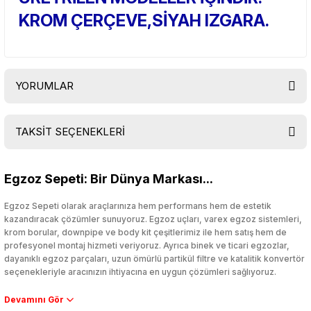
KROM ÇERÇEVE,SİYAH IZGARA.
YORUMLAR
TAKSİT SEÇENEKLERİ
Bu ürüne ilk yorumu siz yapın!
Egzoz Sepeti: Bir Dünya Markası...
Yorum Yaz
Egzoz Sepeti olarak araçlarınıza hem performans hem de estetik
kazandıracak çözümler sunuyoruz. Egzoz uçları, varex egzoz sistemleri,
krom borular, downpipe ve body kit çeşitlerimiz ile hem satış hem de
profesyonel montaj hizmeti veriyoruz. Ayrıca binek ve ticari egzozlar,
dayanıklı egzoz parçaları, uzun ömürlü partikül filtre ve katalitik konvertör
seçenekleriyle aracınızın ihtiyacına en uygun çözümleri sağlıyoruz.
Performans artışı isteyen sürücüler için özel performans egzozları ve