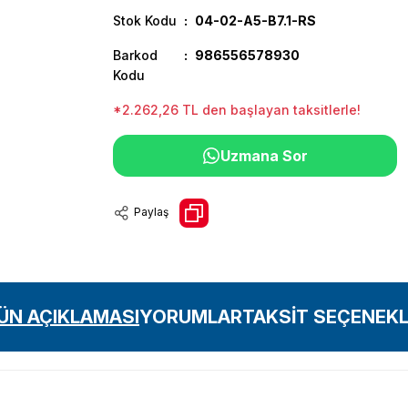
Stok Kodu
04-02-A5-B7.1-RS
Barkod
986556578930
Kodu
*2.262,26 TL den başlayan taksitlerle!
Uzmana Sor
Paylaş
ÜN AÇIKLAMASI
YORUMLAR
TAKSİT SEÇENEKL