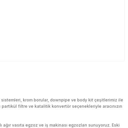
stemleri, krom borular, downpipe ve body kit çeşitlerimiz ile
artikül filtre ve katalitik konvertör seçenekleriyle aracınızın
lı ağır vasıta egzoz ve iş makinası egzozları sunuyoruz. Eski