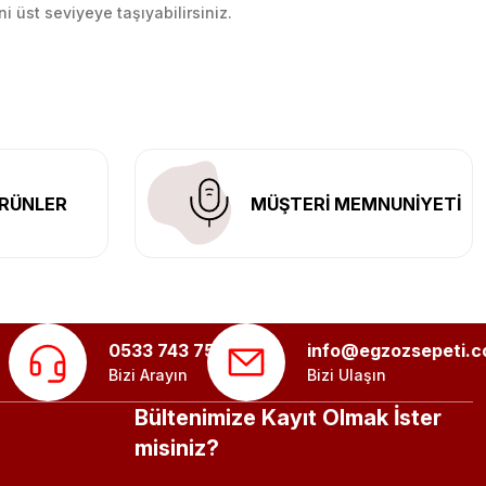
ni üst seviyeye taşıyabilirsiniz.
n her yerine güvenli kargo ile teslimat gerçekleştiriyoruz.
RÜNLER
MÜŞTERİ MEMNUNİYETİ
0533 743 75 56
info@egzozsepeti.
Bizi Arayın
Bizi Ulaşın
Bültenimize Kayıt Olmak İster
misiniz?