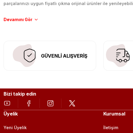
parçalarınızı uygun fiyatlı çıkma orijinal ürünler ile yenileyebi
Tüm ürünlerimiz orijinal, dayanıklı ve uzun ömürlüdür. İstanbu
Aracınıza değer katmak için doğru adres: Egzoz Sepeti.
GÜVENLİ ALIŞVERİŞ
Bizi takip edin
Üyelik
Kurumsal
Yeni Üyelik
İletişim