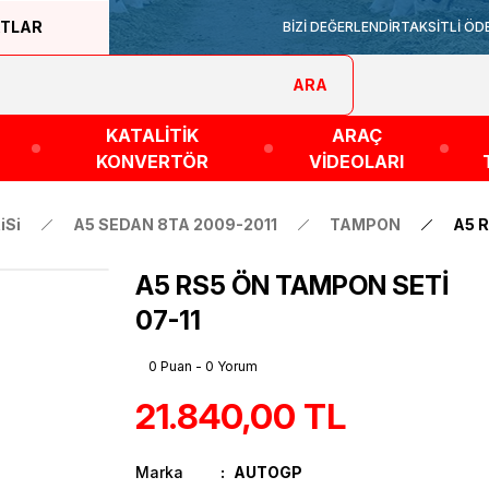
ATLAR
BİZİ DEĞERLENDİR
TAKSİTLİ ÖD
ARA
KATALİTİK
ARAÇ
KONVERTÖR
VİDEOLARI
iSi
A5 SEDAN 8TA 2009-2011
TAMPON
A5 R
A5 RS5 ÖN TAMPON SETİ
07-11
0 Puan - 0 Yorum
21.840,00 TL
Marka
AUTOGP