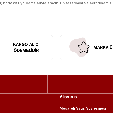
lir, body kit uygulamalarıyla aracınızın tasarımını ve aerodinamisi
l’daki montaj merkezimizde profesyonel montaj yapıyor, Türkiye’ni
KARGO ALICI
MARKA Ü
ÖDEMELİDİR
Alışveriş
Mesafeli Satış Sözleşmesi