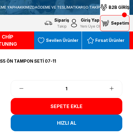
B2B GİRİŞ
EME YAP
HAKKIMIZDA
ÖDEME VE TESLİMAT
KARGO TAKİP
Sipariş
Giriş Yap
Sepetim
Takip
Yeni Üye Ol
CHİP
Sevilen Ürünler
Fırsat Ürünler
TUNING
S5 ÖN TAMPON SETİ 07-11
SEPETE EKLE
HIZLI AL