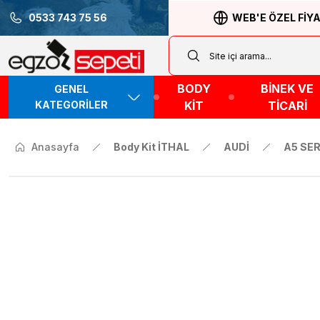
0533 743 75 56
WEB'E ÖZEL FİY
BODY
BİNEK VE
GENEL
KATEGORİLER
KİT
TİCARİ
Anasayfa
Body Kit İTHAL
AUDİ
A5 SER