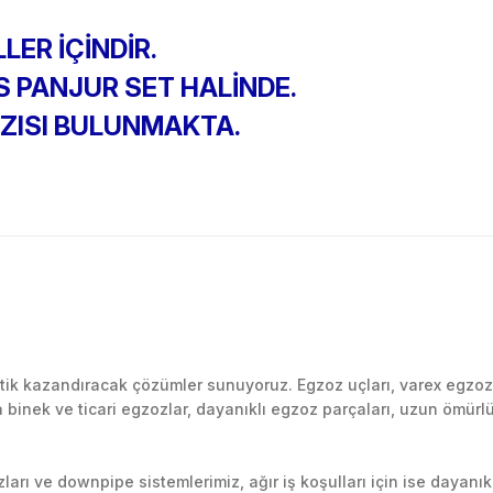
LER İÇİNDİR.
 PANJUR SET HALİNDE.
ZISI BULUNMAKTA.
Bu ürüne ilk yorumu siz yapın!
k kazandıracak çözümler sunuyoruz. Egzoz uçları, varex egzoz si
inek ve ticari egzozlar, dayanıklı egzoz parçaları, uzun ömürlü p
Yorum Yaz
arı ve downpipe sistemlerimiz, ağır iş koşulları için ise dayanık