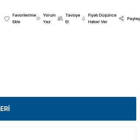
Yorum
Tavsiye
Fiyatı Düşünce
Paylaş
Yaz
Et
Haber Ver
ERİ