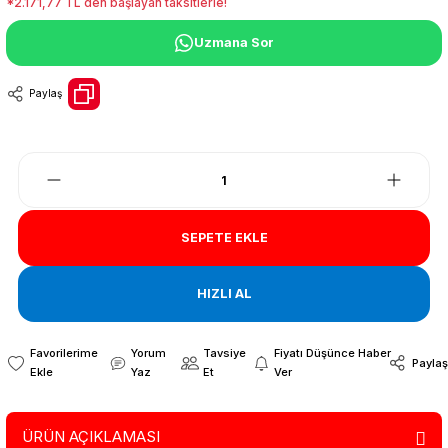
*2.171,77 TL den başlayan taksitlerle!
Uzmana Sor
Paylaş
SEPETE EKLE
HIZLI AL
Yorum
Tavsiye
Fiyatı Düşünce Haber
Paylaş
Yaz
Et
Ver
ÜRÜN AÇIKLAMASI