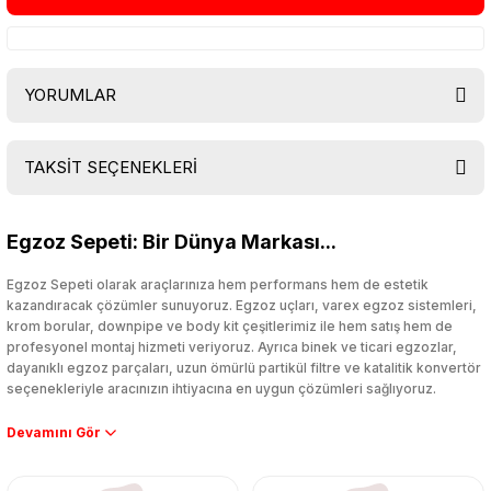
YORUMLAR
TAKSİT SEÇENEKLERİ
Bu ürüne ilk yorumu siz yapın!
Egzoz Sepeti: Bir Dünya Markası...
Yorum Yaz
Egzoz Sepeti olarak araçlarınıza hem performans hem de estetik
kazandıracak çözümler sunuyoruz. Egzoz uçları, varex egzoz sistemleri,
krom borular, downpipe ve body kit çeşitlerimiz ile hem satış hem de
profesyonel montaj hizmeti veriyoruz. Ayrıca binek ve ticari egzozlar,
dayanıklı egzoz parçaları, uzun ömürlü partikül filtre ve katalitik konvertör
seçenekleriyle aracınızın ihtiyacına en uygun çözümleri sağlıyoruz.
Performans artışı isteyen sürücüler için özel performans egzozları ve
downpipe sistemlerimiz, ağır iş koşulları için ise dayanıklı ağır vasıta
egzoz ve iş makinası egzozları sunuyoruz. Eski parçalarınızı uygun fiyatlı