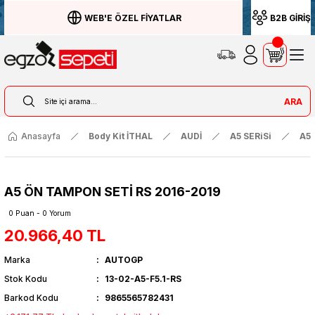
WEB'E ÖZEL FİYATLAR
B2B GİRİŞ
ARA
Anasayfa
Body Kit İTHAL
AUDİ
A5 SERiSi
A5 
A5 ÖN TAMPON SETİ RS 2016-2019
0 Puan - 0 Yorum
20.966,40 TL
Marka
AUTOGP
Stok Kodu
13-02-A5-F5.1-RS
Barkod Kodu
9865565782431