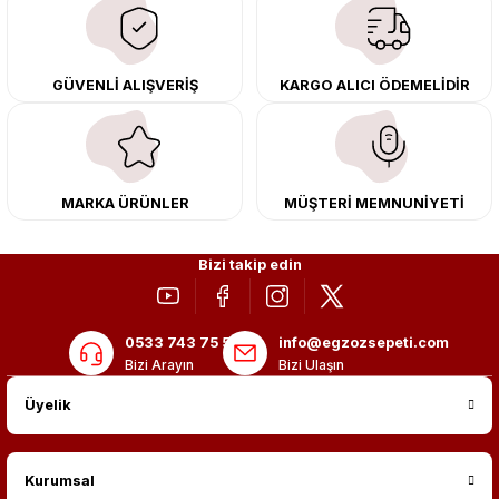
çıkma orijinal ürünler ile yenileyebilir, body kit uygulamalarıyla aracınızın
tasarımını ve aerodinamisini üst seviyeye taşıyabilirsiniz.
Tüm ürünlerimiz orijinal, dayanıklı ve uzun ömürlüdür. İstanbul’daki montaj
GÜVENLİ ALIŞVERİŞ
KARGO ALICI ÖDEMELİDİR
merkezimizde profesyonel montaj yapıyor, Türkiye’nin her yerine güvenli
kargo ile teslimat gerçekleştiriyoruz. Aracınıza değer katmak için doğru
adres: Egzoz Sepeti.
MARKA ÜRÜNLER
MÜŞTERİ MEMNUNİYETİ
Bizi takip edin
0533 743 75 56
info@egzozsepeti.com
Bizi Arayın
Bizi Ulaşın
Üyelik
Kurumsal