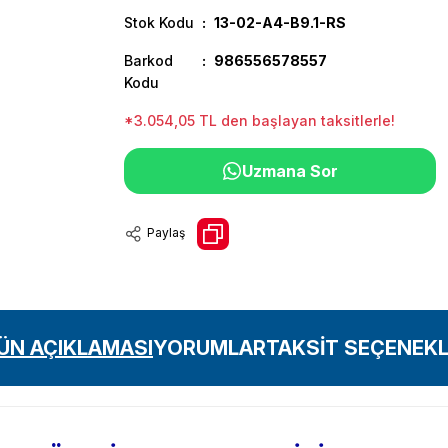
Stok Kodu
13-02-A4-B9.1-RS
Barkod
986556578557
Kodu
*3.054,05 TL den başlayan taksitlerle!
Uzmana Sor
Paylaş
ÜN AÇIKLAMASI
YORUMLAR
TAKSİT SEÇENEKL