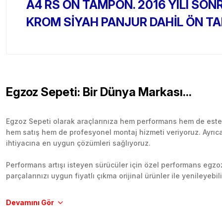
A4 RS ÖN TAMPON. 2016 YILI SON
KROM SİYAH PANJUR DAHİL ÖN TAM
Egzoz Sepeti: Bir Dünya Markası...
Egzoz Sepeti olarak araçlarınıza hem performans hem de esteti
hem satış hem de profesyonel montaj hizmeti veriyoruz. Ayrıca b
ihtiyacına en uygun çözümleri sağlıyoruz.
Performans artışı isteyen sürücüler için özel performans egzozl
parçalarınızı uygun fiyatlı çıkma orijinal ürünler ile yenileyebi
Tüm ürünlerimiz orijinal, dayanıklı ve uzun ömürlüdür. İstanbu
Aracınıza değer katmak için doğru adres: Egzoz Sepeti.