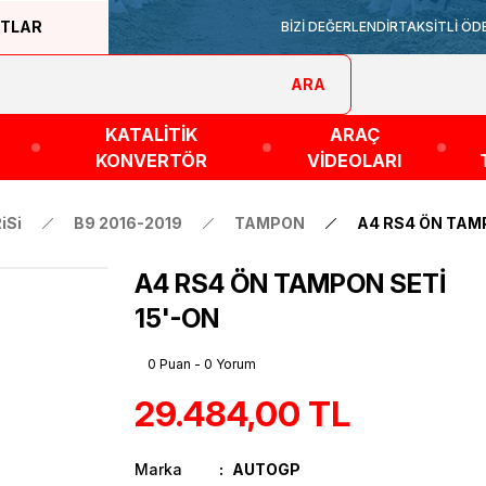
ATLAR
BİZİ DEĞERLENDİR
TAKSİTLİ ÖD
ARA
KATALİTİK
ARAÇ
KONVERTÖR
VİDEOLARI
iSi
B9 2016-2019
TAMPON
A4 RS4 ÖN TAMP
A4 RS4 ÖN TAMPON SETİ
15'-ON
0 Puan - 0 Yorum
29.484,00 TL
Marka
AUTOGP