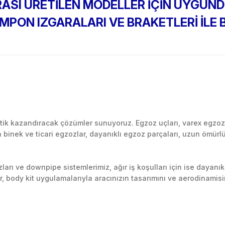
RASI ÜRETİLEN MODELLER İÇİN UYGUND
PON IZGARALARI VE BRAKETLERİ İLE B
Bu ürüne ilk yorumu siz yapın!
k kazandıracak çözümler sunuyoruz. Egzoz uçları, varex egzoz si
inek ve ticari egzozlar, dayanıklı egzoz parçaları, uzun ömürlü p
Yorum Yaz
arı ve downpipe sistemlerimiz, ağır iş koşulları için ise dayanık
lir, body kit uygulamalarıyla aracınızın tasarımını ve aerodinamisi
l’daki montaj merkezimizde profesyonel montaj yapıyor, Türkiye’ni