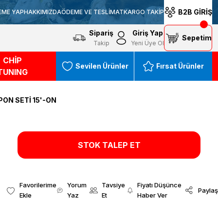
B2B GİRİŞ
EME YAP
HAKKIMIZDA
ÖDEME VE TESLİMAT
KARGO TAKİP
Sipariş
Giriş Yap
Sepetim
Takip
Yeni Üye Ol
CHİP
Sevilen Ürünler
Fırsat Ürünler
TUNING
ON SETİ 15'-ON
STOK TALEP ET
Yorum
Tavsiye
Fiyatı Düşünce
Paylaş
Yaz
Et
Haber Ver