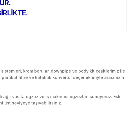
UR.
İRLİKTE.
stemleri, krom borular, downpipe ve body kit çeşitlerimiz ile
artikül filtre ve katalitik konvertör seçenekleriyle aracınızın
lı ağır vasıta egzoz ve iş makinası egzozları sunuyoruz. Eski
ni üst seviyeye taşıyabilirsiniz.
n her yerine güvenli kargo ile teslimat gerçekleştiriyoruz.