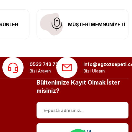
RÜNLER
MÜŞTERİ MEMNUNİYETİ
0533 743 75 56
info@egzozsepeti.
Bizi Arayın
Bizi Ulaşın
Bültenimize Kayıt Olmak İster
misiniz?
KAYIT OL