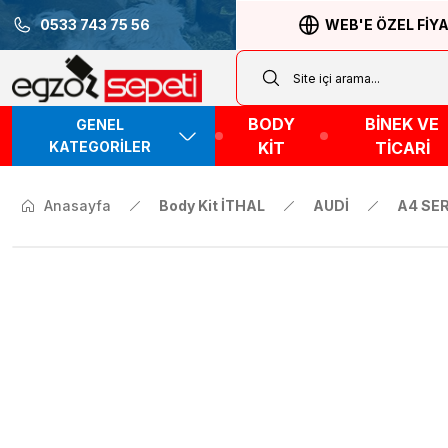
0533 743 75 56
WEB'E ÖZEL FİY
BODY
BİNEK VE
GENEL
KATEGORİLER
KİT
TİCARİ
Anasayfa
Body Kit İTHAL
AUDİ
A4 SER