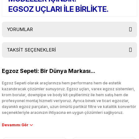
EGSOZ UÇLARI İLE BİRLİKTE.
YORUMLAR
TAKSİT SEÇENEKLERİ
Bu ürüne ilk yorumu siz yapın!
Egzoz Sepeti: Bir Dünya Markası...
Yorum Yaz
Egzoz Sepeti olarak araçlarınıza hem performans hem de estetik
kazandıracak çözümler sunuyoruz. Egzoz uçları, varex egzoz sistemleri,
krom borular, downpipe ve body kit çeşitlerimiz ile hem satış hem de
profesyonel montaj hizmeti veriyoruz. Ayrıca binek ve ticari egzozlar,
dayanıklı egzoz parçaları, uzun ömürlü partikül filtre ve katalitik konvertör
seçenekleriyle aracınızın ihtiyacına en uygun çözümleri sağlıyoruz.
Performans artışı isteyen sürücüler için özel performans egzozları ve
downpipe sistemlerimiz, ağır iş koşulları için ise dayanıklı ağır vasıta
egzoz ve iş makinası egzozları sunuyoruz. Eski parçalarınızı uygun fiyatlı