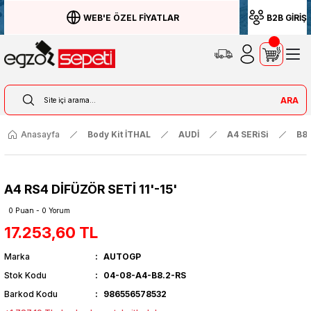
WEB'E ÖZEL FİYATLAR
B2B GİRİŞ
ARA
Anasayfa
Body Kit İTHAL
AUDİ
A4 SERiSi
B8.
A4 RS4 DİFÜZÖR SETİ 11'-15'
0 Puan - 0 Yorum
17.253,60 TL
Marka
AUTOGP
Stok Kodu
04-08-A4-B8.2-RS
Barkod Kodu
986556578532