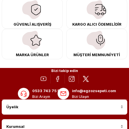
çıkma orijinal ürünler ile yenileyebilir, body kit uygulamalarıyla aracınızın
tasarımını ve aerodinamisini üst seviyeye taşıyabilirsiniz.
Tüm ürünlerimiz orijinal, dayanıklı ve uzun ömürlüdür. İstanbul’daki montaj
GÜVENLİ ALIŞVERİŞ
KARGO ALICI ÖDEMELİDİR
merkezimizde profesyonel montaj yapıyor, Türkiye’nin her yerine güvenli
kargo ile teslimat gerçekleştiriyoruz. Aracınıza değer katmak için doğru
adres: Egzoz Sepeti.
MARKA ÜRÜNLER
MÜŞTERİ MEMNUNİYETİ
Bizi takip edin
0533 743 75 56
info@egzozsepeti.com
Bizi Arayın
Bizi Ulaşın
Üyelik
Kurumsal