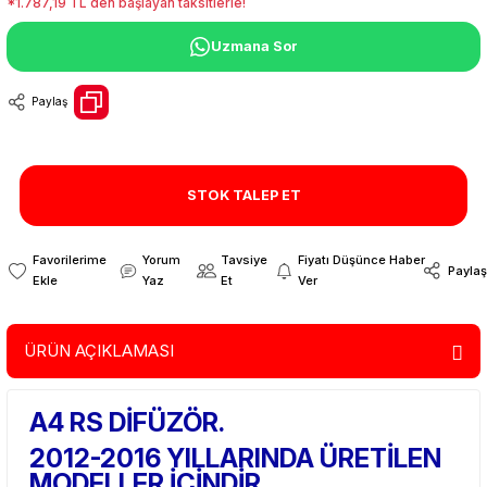
*1.787,19 TL den başlayan taksitlerle!
Uzmana Sor
Paylaş
STOK TALEP ET
Yorum
Tavsiye
Fiyatı Düşünce Haber
Paylaş
Yaz
Et
Ver
ÜRÜN AÇIKLAMASI
A4 RS DİFÜZÖR.
2012-2016 YILLARINDA ÜRETİLEN
MODELLER İÇİNDİR.