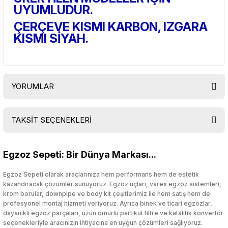
UYUMLUDUR.
ÇERÇEVE KISMI KARBON, IZGARA
KISMI SİYAH.
YORUMLAR
TAKSİT SEÇENEKLERİ
Bu ürüne ilk yorumu siz yapın!
Egzoz Sepeti: Bir Dünya Markası...
Yorum Yaz
Egzoz Sepeti olarak araçlarınıza hem performans hem de estetik
kazandıracak çözümler sunuyoruz. Egzoz uçları, varex egzoz sistemleri,
krom borular, downpipe ve body kit çeşitlerimiz ile hem satış hem de
profesyonel montaj hizmeti veriyoruz. Ayrıca binek ve ticari egzozlar,
dayanıklı egzoz parçaları, uzun ömürlü partikül filtre ve katalitik konvertör
seçenekleriyle aracınızın ihtiyacına en uygun çözümleri sağlıyoruz.