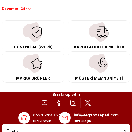
Performans artışı isteyen sürücüler için özel performans egzozları ve
downpipe sistemlerimiz, ağır iş koşulları için ise dayanıklı ağır vasıta
egzoz ve iş makinası egzozları sunuyoruz. Eski parçalarınızı uygun fiyatlı
çıkma orijinal ürünler ile yenileyebilir, body kit uygulamalarıyla aracınızın
tasarımını ve aerodinamisini üst seviyeye taşıyabilirsiniz.
Tüm ürünlerimiz orijinal, dayanıklı ve uzun ömürlüdür. İstanbul’daki montaj
GÜVENLİ ALIŞVERİŞ
KARGO ALICI ÖDEMELİDİR
merkezimizde profesyonel montaj yapıyor, Türkiye’nin her yerine güvenli
kargo ile teslimat gerçekleştiriyoruz. Aracınıza değer katmak için doğru
adres: Egzoz Sepeti.
MARKA ÜRÜNLER
MÜŞTERİ MEMNUNİYETİ
Bizi takip edin
0533 743 75 56
info@egzozsepeti.com
Bizi Arayın
Bizi Ulaşın
Üyelik