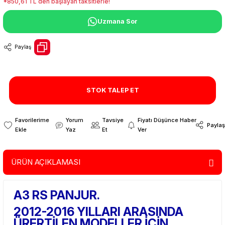
*850,61 TL den başlayan taksitlerle!
Uzmana Sor
Paylaş
STOK TALEP ET
Yorum
Tavsiye
Fiyatı Düşünce Haber
Paylaş
Yaz
Et
Ver
ÜRÜN AÇIKLAMASI
A3 RS PANJUR.
2012-2016 YILLARI ARASINDA
ÜRERTİLEN MODELLER İÇİN