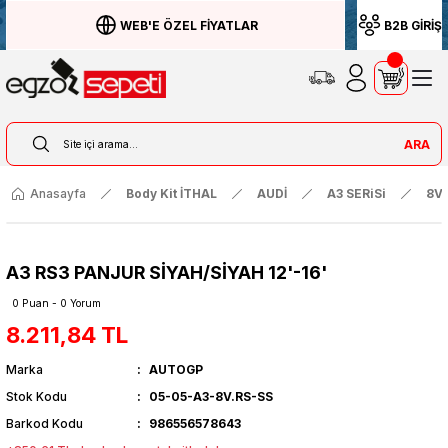
WEB'E ÖZEL FİYATLAR
B2B GİRİŞ
ARA
Anasayfa
Body Kit İTHAL
AUDİ
A3 SERiSi
8V 
A3 RS3 PANJUR SİYAH/SİYAH 12'-16'
0 Puan - 0 Yorum
8.211,84 TL
Marka
AUTOGP
Stok Kodu
05-05-A3-8V.RS-SS
Barkod Kodu
986556578643