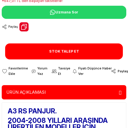
*647,01 TL den başlayan taksitlerle!
Uzmana Sor
Paylaş
STOK TALEP ET
Yorum
Tavsiye
Fiyatı Düşünce Haber
Paylaş
Yaz
Et
Ver
ÜRÜN AÇIKLAMASI
A3 RS PANJUR.
2004-2008 YILLARI ARASINDA
ÜRERTİLEN MODELLER İÇİN