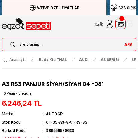
WEB'E ÖZEL FİYATLAR
B2B GİRİŞ
ARA
Anasayfa
Body Kit İTHAL
AUDİ
A3 SERiSi
8P
A3 RS3 PANJUR SİYAH/SİYAH 04'-08'
0 Puan - 0 Yorum
6.246,24 TL
Marka
AUTOGP
Stok Kodu
01-05-A3-8P.1-RS-SS
Barkod Kodu
986556578633