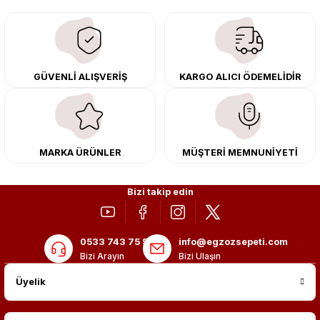
egzoz ve iş makinası egzozları sunuyoruz. Eski parçalarınızı uygun fiyatlı
çıkma orijinal ürünler ile yenileyebilir, body kit uygulamalarıyla aracınızın
tasarımını ve aerodinamisini üst seviyeye taşıyabilirsiniz.
Tüm ürünlerimiz orijinal, dayanıklı ve uzun ömürlüdür. İstanbul’daki montaj
GÜVENLİ ALIŞVERİŞ
KARGO ALICI ÖDEMELİDİR
merkezimizde profesyonel montaj yapıyor, Türkiye’nin her yerine güvenli
kargo ile teslimat gerçekleştiriyoruz. Aracınıza değer katmak için doğru
adres: Egzoz Sepeti.
MARKA ÜRÜNLER
MÜŞTERİ MEMNUNİYETİ
Bizi takip edin
0533 743 75 56
info@egzozsepeti.com
Bizi Arayın
Bizi Ulaşın
Üyelik