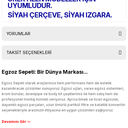
UYUMLUDUR.
SİYAH ÇERÇEVE, SİYAH IZGARA.
YORUMLAR
TAKSİT SEÇENEKLERİ
Bu ürüne ilk yorumu siz yapın!
Egzoz Sepeti: Bir Dünya Markası...
Yorum Yaz
Egzoz Sepeti olarak araçlarınıza hem performans hem de estetik
kazandıracak çözümler sunuyoruz. Egzoz uçları, varex egzoz sistemleri,
krom borular, downpipe ve body kit çeşitlerimiz ile hem satış hem de
profesyonel montaj hizmeti veriyoruz. Ayrıca binek ve ticari egzozlar,
dayanıklı egzoz parçaları, uzun ömürlü partikül filtre ve katalitik konvertör
seçenekleriyle aracınızın ihtiyacına en uygun çözümleri sağlıyoruz.
Performans artışı isteyen sürücüler için özel performans egzozları ve
downpipe sistemlerimiz, ağır iş koşulları için ise dayanıklı ağır vasıta