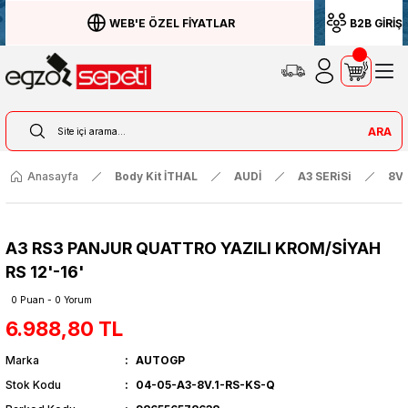
WEB'E ÖZEL FİYATLAR
B2B GİRİŞ
ARA
Anasayfa
Body Kit İTHAL
AUDİ
A3 SERiSi
8V 
A3 RS3 PANJUR QUATTRO YAZILI KROM/SİYAH
RS 12'-16'
0 Puan - 0 Yorum
6.988,80 TL
Marka
AUTOGP
Stok Kodu
04-05-A3-8V.1-RS-KS-Q