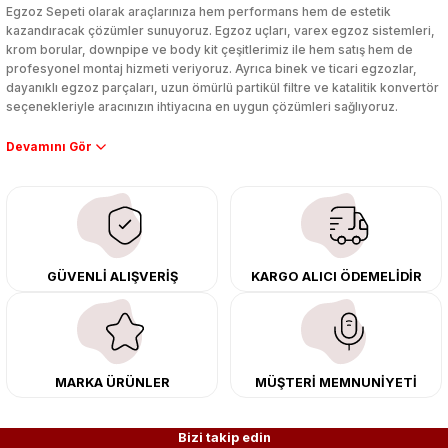
Egzoz Sepeti olarak araçlarınıza hem performans hem de estetik
kazandıracak çözümler sunuyoruz. Egzoz uçları, varex egzoz sistemleri,
krom borular, downpipe ve body kit çeşitlerimiz ile hem satış hem de
profesyonel montaj hizmeti veriyoruz. Ayrıca binek ve ticari egzozlar,
dayanıklı egzoz parçaları, uzun ömürlü partikül filtre ve katalitik konvertör
seçenekleriyle aracınızın ihtiyacına en uygun çözümleri sağlıyoruz.
Performans artışı isteyen sürücüler için özel performans egzozları ve
downpipe sistemlerimiz, ağır iş koşulları için ise dayanıklı ağır vasıta
egzoz ve iş makinası egzozları sunuyoruz. Eski parçalarınızı uygun fiyatlı
çıkma orijinal ürünler ile yenileyebilir, body kit uygulamalarıyla aracınızın
tasarımını ve aerodinamisini üst seviyeye taşıyabilirsiniz.
Tüm ürünlerimiz orijinal, dayanıklı ve uzun ömürlüdür. İstanbul’daki montaj
GÜVENLİ ALIŞVERİŞ
KARGO ALICI ÖDEMELİDİR
merkezimizde profesyonel montaj yapıyor, Türkiye’nin her yerine güvenli
kargo ile teslimat gerçekleştiriyoruz. Aracınıza değer katmak için doğru
adres: Egzoz Sepeti.
MARKA ÜRÜNLER
MÜŞTERİ MEMNUNİYETİ
Bizi takip edin