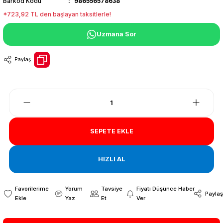
Barkod Kodu
986556578638
*723,92 TL den başlayan taksitlerle!
Uzmana Sor
Paylaş
SEPETE EKLE
HIZLI AL
Yorum
Tavsiye
Fiyatı Düşünce Haber
Paylaş
Yaz
Et
Ver