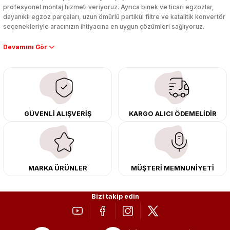
profesyonel montaj hizmeti veriyoruz. Ayrıca binek ve ticari egzozlar,
dayanıklı egzoz parçaları, uzun ömürlü partikül filtre ve katalitik konvertör
seçenekleriyle aracınızın ihtiyacına en uygun çözümleri sağlıyoruz.
Performans artışı isteyen sürücüler için özel performans egzozları ve
downpipe sistemlerimiz, ağır iş koşulları için ise dayanıklı ağır vasıta
egzoz ve iş makinası egzozları sunuyoruz. Eski parçalarınızı uygun fiyatlı
çıkma orijinal ürünler ile yenileyebilir, body kit uygulamalarıyla aracınızın
tasarımını ve aerodinamisini üst seviyeye taşıyabilirsiniz.
Tüm ürünlerimiz orijinal, dayanıklı ve uzun ömürlüdür. İstanbul’daki montaj
GÜVENLİ ALIŞVERİŞ
KARGO ALICI ÖDEMELİDİR
merkezimizde profesyonel montaj yapıyor, Türkiye’nin her yerine güvenli
kargo ile teslimat gerçekleştiriyoruz. Aracınıza değer katmak için doğru
adres: Egzoz Sepeti.
MARKA ÜRÜNLER
MÜŞTERİ MEMNUNİYETİ
Bizi takip edin