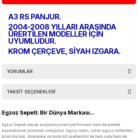
A3 RS PANJUR.
2004-2008 YILLARI ARASINDA
ÜRERTİLEN MODELLER İÇİN
UYUMLUDUR.
KROM ÇERÇEVE, SİYAH IZGARA.
YORUMLAR
TAKSİT SEÇENEKLERİ
Bu ürüne ilk yorumu siz yapın!
Egzoz Sepeti: Bir Dünya Markası...
Yorum Yaz
Egzoz Sepeti olarak araçlarınıza hem performans hem de estetik
kazandıracak çözümler sunuyoruz. Egzoz uçları, varex egzoz sistemleri,
krom borular, downpipe ve body kit çeşitlerimiz ile hem satış hem de