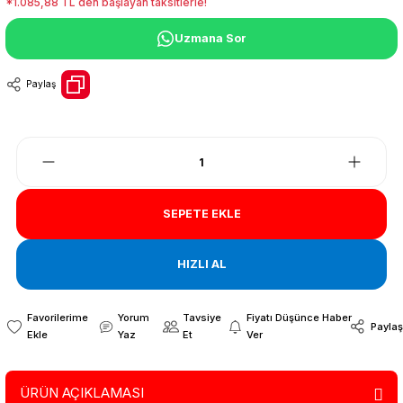
*1.085,88 TL den başlayan taksitlerle!
Uzmana Sor
Paylaş
SEPETE EKLE
HIZLI AL
Yorum
Tavsiye
Fiyatı Düşünce Haber
Paylaş
Yaz
Et
Ver
ÜRÜN AÇIKLAMASI