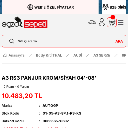
WEB'E ÖZEL FİYATLAR
B2B GİRİŞ
ARA
Anasayfa
Body Kit İTHAL
AUDİ
A3 SERiSi
8P
A3 RS3 PANJUR KROM/SİYAH 04'-08'
0 Puan - 0 Yorum
10.483,20 TL
Marka
AUTOGP
Stok Kodu
01-05-A3-8P.1-RS-KS
Barkod Kodu
986556578632