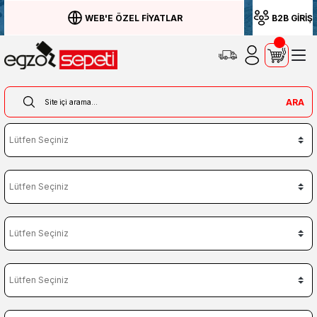
WEB'E ÖZEL FİYATLAR
B2B GİRİŞ
ARA