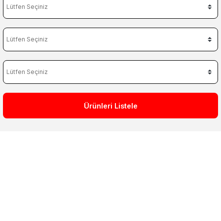
Ürünleri Listele
Fırsatları Kaçırma, Hemen
Sepete Ekle
Süper Fiyatlar Süper Teklifler
Kumandalı Egzoz
Downpipe
Body Kit